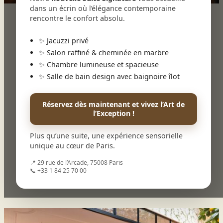
dans un écrin où l’élégance contemporaine
rencontre le confort absolu.
L’Hôtel Royal Madeleine
✨ Jacuzzi privé
L’univers
✨ Salon raffiné & cheminée en marbre
Plus qu’un hôtel, L’Hôtel & Spa Royal Madeleine est
✨ Chambre lumineuse et spacieuse
un lieu de vie, une maison de famille
✨ Salle de bain design avec baignoire îlot
contemporaine à quelques pavés de l’Opéra
Garnier, des Grands Magasins et de la Place de la
Madeleine.
Réservez dès maintenant et vivez l’Art de
l’Exception !
Dégustez la cuisine saine et contemporaine de
notre restaurant bistronomique Arboré et
savourez nos cocktails créatifs et végétaux
Plus qu’une suite, une expérience sensorielle
élaborés par nos mixologues au bar Talaé.
unique au cœur de Paris.
Profitez également de notre SPA avec piscine, salle
📍 29 rue de l’Arcade, 75008 Paris
de massage et fitness.
📞 +33 1 84 25 70 00