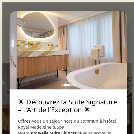
Aller
au
contenu
×
Réserver
L’hôtel
Restaurant
L’UNIVERS
LE DESIGN
INFORMATIONS
Le bar
Événements
🌟 Découvrez la Suite Signature
– L’Art de l’Exception 🌟
Offrez-vous un séjour hors du commun à l’Hôtel
Royal Madeleine & Spa.
Notre
nouvelle Suite Signature
vous accueille