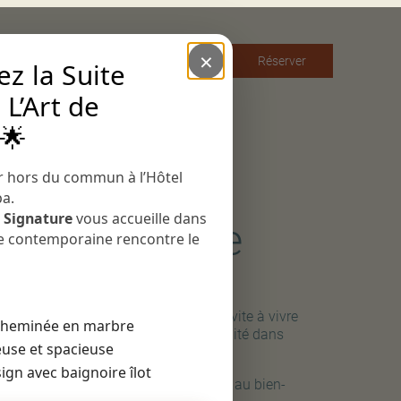
×
Français
Réserver
z la Suite
 L’Art de
English
L’hôtel
 🌟
Restaurant
Le bar
r hors du commun à l’Hôtel
pa.
Événements
e Signature
vous accueille dans
a & Bien-être
ce contemporaine rencontre le
 Spa
pa de l’Hôtel Royal Madeleine vous invite à vivre
 cheminée en marbre
œur de Paris une parenthèse de sérénité dans
use et spacieuse
eu intimiste et élégant.
ign avec baignoire îlot
trez dans un véritable écrin consacré au bien-