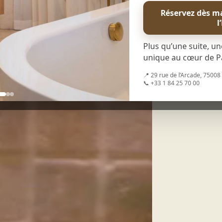
être
Réservez dès ma
l
Plus qu’une suite, un
unique au cœur de Pa
📍 29 rue de l’Arcade, 75008
📞 +33 1 84 25 70 00