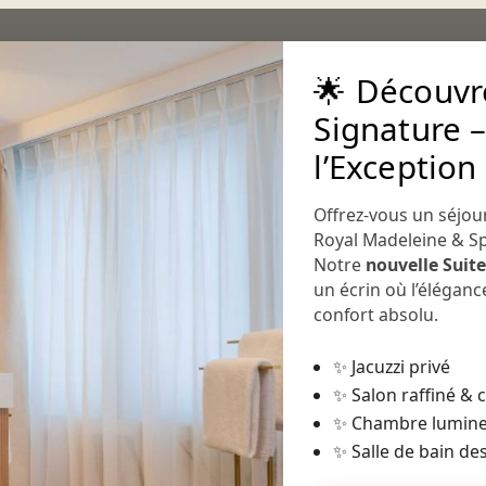
🌟 Découvre
Signature –
l’Exception
Offrez-vous un séjou
LE SPA
LES SOINS
LA PISCINE
LE SAUNA
LE FITNESS
LA CONSULTATION
Royal Madeleine & S
Notre
nouvelle Suit
Sp
un écrin où l’élégan
confort absolu.
Le
✨ Jacuzzi privé
Le S
✨ Salon raffiné &
au c
✨ Chambre lumine
un li
✨ Salle de bain des
Péné