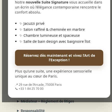
Notre
nouvelle Suite Signature
vous accueille dans
Capital Social :
39 484,29 €
un écrin où l’élégance contemporaine rencontre le
confort absolu.
Directeur de publication du site
Mme Coralie Legrand – Propriétaire.
✨ Jacuzzi privé
web@hotelroyalmadeleine.com
Conformément aux articles 39 et suivants de la loi
✨ Salon raffiné & cheminée en marbre
n° 78-17 du 6 janvier 1978 modifiée en 2004
✨ Chambre lumineuse et spacieuse
relative à l’informatique, aux fichiers et aux
✨ Salle de bain design avec baignoire îlot
libertés, toute personne peut obtenir
communication et, le cas échéant, rectification ou
Réservez dès maintenant et vivez l’Art de
suppression des informations la concernant, en
l’Exception !
s’adressant à :
web@hotelroyalmadeleine.com
Plus qu’une suite, une expérience sensorielle
Hébergement
unique au cœur de Paris.
La société : Google Cloud Platform
Adresse : 8 rue de Londres 75009 Paris
📍 29 rue de l’Arcade, 75008 Paris
📞 +33 1 84 25 70 00
Graphisme
Médiateur – Règlement de litiges
Responsabilité