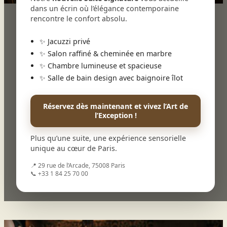
dans un écrin où l’élégance contemporaine
rencontre le confort absolu.
Le restaurant Arboré
✨ Jacuzzi privé
L’univers
✨ Salon raffiné & cheminée en marbre
Bienvenue chez
Arboré
, le tout nouveau restaurant
✨ Chambre lumineuse et spacieuse
de l’Hôtel Royal Madeleine situé dans le 8ème
✨ Salle de bain design avec baignoire îlot
arrondissement de Paris à quelques pavés du
quartier de l’Opéra et de la Madeleine.
Réservez dès maintenant et vivez l’Art de
Dans un décor mêlant végétation majestueuse et
l’Exception !
puits de lumière, ce lieu moderne, chic et
chaleureux, ouvert sur la ville, vous invite à
découvrir le temps d’un
Plus qu’une suite, une expérience sensorielle
déjeuner une cuisine authentique et généreuse.
unique au cœur de Paris.
.
📍 29 rue de l’Arcade, 75008 Paris
📞 +33 1 84 25 70 00
Réserver