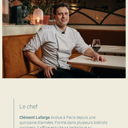
Le chef
Clément Lafarge
évolue à Paris depuis une
quinzaine d’années. Formé dans plusieurs bistrots
parisiens, il affine ensuite sa technique au