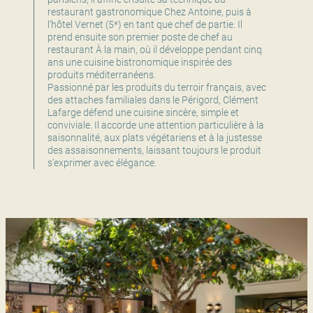
restaurant gastronomique Chez Antoine, puis à
l’hôtel Vernet (5*) en tant que chef de partie. Il
prend ensuite son premier poste de chef au
restaurant À la main, où il développe pendant cinq
ans une cuisine bistronomique inspirée des
produits méditerranéens.
Passionné par les produits du terroir français, avec
des attaches familiales dans le Périgord, Clément
Lafarge défend une cuisine sincère, simple et
conviviale. Il accorde une attention particulière à la
saisonnalité, aux plats végétariens et à la justesse
des assaisonnements, laissant toujours le produit
s’exprimer avec élégance.