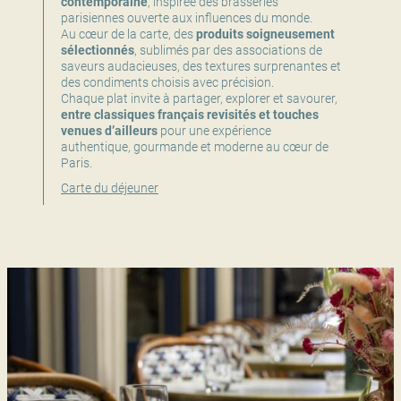
contemporaine
, inspirée des brasseries
parisiennes ouverte aux influences du monde.
Au cœur de la carte, des
produits soigneusement
sélectionnés
, sublimés par des associations de
saveurs audacieuses, des textures surprenantes et
des condiments choisis avec précision.
Chaque plat invite à partager, explorer et savourer,
entre classiques français revisités et touches
venues d’ailleurs
pour une expérience
authentique, gourmande et moderne au cœur de
Paris.
Carte du déjeuner