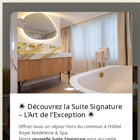
Aller
au
contenu
×
Réserver
L’hôtel
Restaurant
L’UNIVERS
LE CHEF
LE RESTAURANT
CARTES
CONTACT
Le bar
Événements
🌟 Découvrez la Suite Signature
– L’Art de l’Exception 🌟
Offrez-vous un séjour hors du commun à l’Hôtel
Royal Madeleine & Spa.
Notre
nouvelle Suite Signature
vous accueille