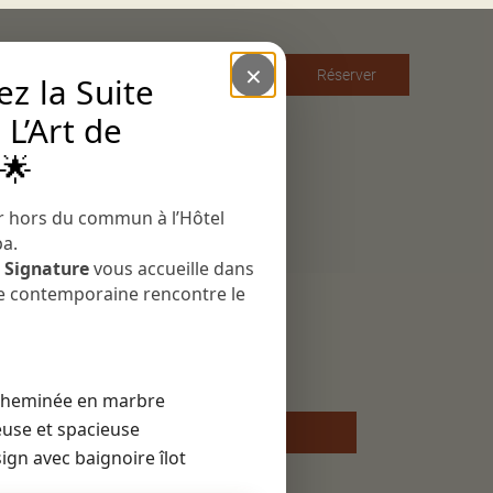
×
Français
Réserver
z la Suite
 L’Art de
English
L’hôtel
 🌟
Restaurant
Le bar
r hors du commun à l’Hôtel
pa.
Événements
e Signature
vous accueille dans
ce contemporaine rencontre le
Suite Signature
Suite Cocolili
êve dans la
 cheminée en marbre
u s’unissent
use et spacieuse
Réserver
iable.
ign avec baignoire îlot
 qu’une
ntimité