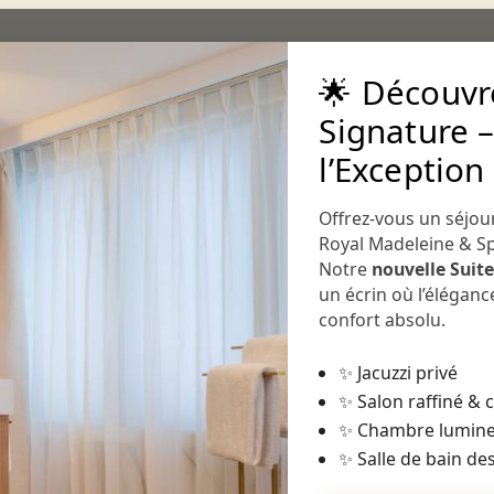
🌟 Découvre
Signature –
l’Exception
Offrez-vous un séjou
CHAMBRES
DELUXE ET DUPLEX
SUITE
Royal Madeleine & S
Notre
nouvelle Suit
un écrin où l’élégan
Suite Signature
confort absolu.
Offrez-vous une parenthèse de r
✨ Jacuzzi privé
Suite Signature, où élégance
✨ Salon raffiné &
contemporaine et confort absol
✨ Chambre lumine
pour créer une expérience inoubl
✨ Salle de bain des
La Suite Signature est bien plus
1
chambre : un écrin de luxe et d’i