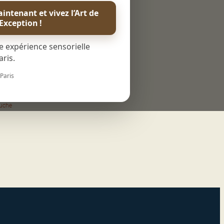
intenant et vivez l’Art de
nts à la
’Exception !
e expérience sensorielle
ris.
nterdit aux enfants (sécurité piscine)
meur)
 Paris
 180 x 200 cm
ouche