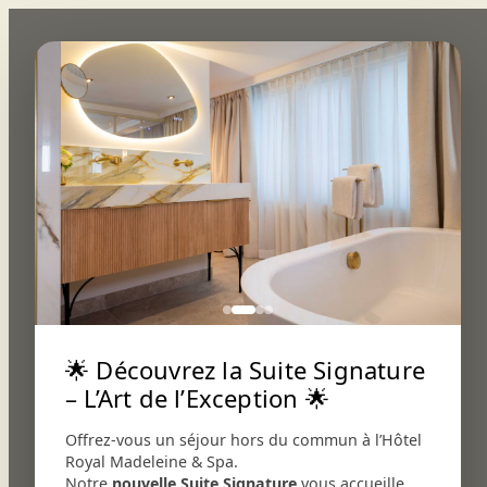
×
Book
Hotel
Restaurant
HOTEL
ROOMS
ARBORÉ RESTAURANT
TALAÉ BAR
Talaé
bar
Events
🌟 Découvrez la Suite Signature
– L’Art de l’Exception 🌟
Offrez-vous un séjour hors du commun à l’Hôtel
Royal Madeleine & Spa.
Notre
nouvelle Suite Signature
vous accueille