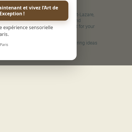
ssmann.
intenant et vivez l’Art de
’Exception !
 than a 4-minute walk from Gare Saint-Lazare,
A and numerous metro lines, come and
over a dynamic and cosy environment for your
e expérience sensorielle
essional exchanges.
ris.
daylit meeting rooms are ideal for sharing ideas
 Paris
reativity.