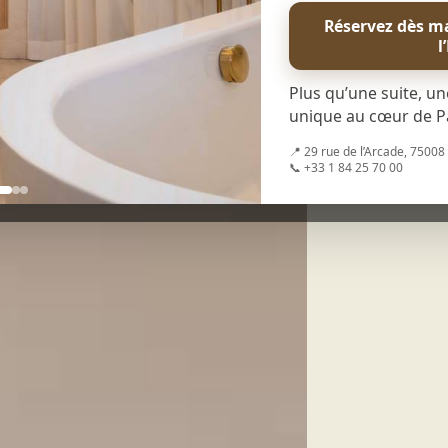
Hau
Réservez dès ma
l
Less
RER 
disc
Plus qu’une suite, un
prof
unique au cœur de Pa
Our 
📍 29 rue de l’Arcade, 75008
and c
📞 +33 1 84 25 70 00