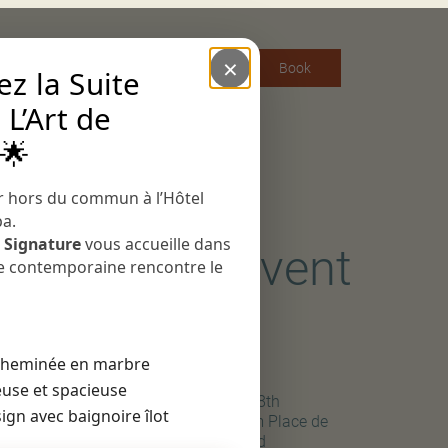
×
English
Book
z la Suite
 L’Art de
French
Hotel
 🌟
Restaurant
Talaé
r hors du commun à l’Hôtel
bar
pa.
Events
e Signature
vous accueille dans
P & Private Event
ce contemporaine rencontre le
periences
iverse
 cheminée en marbre
use et spacieuse
egically located in the heart of Paris’ 8th
ign avec baignoire îlot
ndissement, we’re a stone’s throw from Place de
adeleine, Opéra Garnier and Boulevard