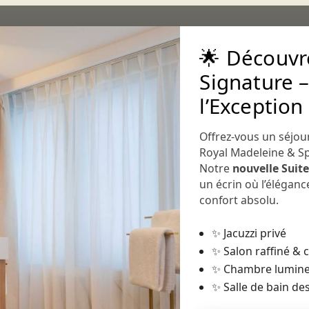
🌟 Découvre
Signature –
l’Exception
Offrez-vous un séjou
UNIVERSE
EVENTS
SPACES
PRIVATE EXPERIENCES
CONTACT
Royal Madeleine & S
Notre
nouvelle Suit
VI
un écrin où l’élégan
confort absolu.
Ex
✨ Jacuzzi privé
Un
✨ Salon raffiné &
✨ Chambre lumine
Strat
✨ Salle de bain des
arro
la M