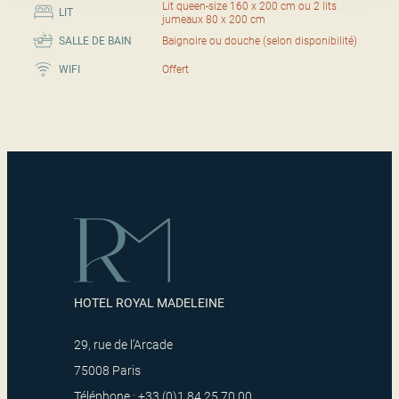
Lit queen-size 160 x 200 cm ou 2 lits
LIT
jumeaux 80 x 200 cm
SALLE DE BAIN
Baignoire ou douche (selon disponibilité)
WIFI
Offert
HOTEL ROYAL MADELEINE
29, rue de l’Arcade
75008 Paris
Téléphone : +33 (0)1 84 25 70 00