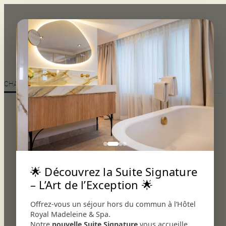
×
Réserver
L’hôtel
Restaurant
CHAMBRES
DELUXE ET DUPLEX
SUITE
Le bar
Chambre Single
Événements
Chambre Classique
Terrasse
Chambre Classique
Chambre Supérieure
Chambre Supérieure
Terrasse
🌟 Découvrez la Suite Signature
– L’Art de l’Exception 🌟
Offrez-vous un séjour hors du commun à l’Hôtel
Royal Madeleine & Spa.
Notre
nouvelle Suite Signature
vous accueille