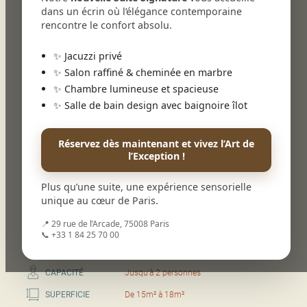
dans un écrin où l’élégance contemporaine
rencontre le confort absolu.
✨ Jacuzzi privé
1
✨ Salon raffiné & cheminée en marbre
✨ Chambre lumineuse et spacieuse
✨ Salle de bain design avec baignoire îlot
Chambre Classique
Matériaux nobles, bruts et patinés, parquet en chêne,
Réservez dès maintenant et vivez l’Art de
moulures et objets décoratifs chinés : la chambre Classique
l’Exception !
témoigne avec émotion de l’héritage des générations
passées.
Plus qu’une suite, une expérience sensorielle
Nous ne pouvons garantir l’attribution d’une chambre
unique au cœur de Paris.
selon sa couleur ou son ambiance.
📍 29 rue de l’Arcade, 75008 Paris
Réserver
📞 +33 1 84 25 70 00
CAPACITÉ
Jusqu’à 2 personnes
SUPERFICIE
De 15m² à 18m²