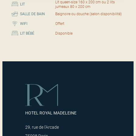
Lit queen-size 160 x 200 cm ou 2 lits
LIT
jumeaux 80 x 200 cm
SALLE DE BAIN
Baignoire ou douche (selon disponibilité)
WIFI
Offert
LIT BÉBÉ
Disponible
HOTEL ROYAL MADELEINE
29, rue de l’Arcade