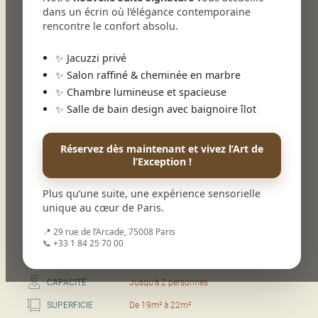
dans un écrin où l’élégance contemporaine
rencontre le confort absolu.
✨ Jacuzzi privé
1
2
3
4
5
6
7
8
9
1
✨ Salon raffiné & cheminée en marbre
0
✨ Chambre lumineuse et spacieuse
✨ Salle de bain design avec baignoire îlot
Chambre Supérieure
Dans le calme absolu de la chambre Supérieure, tout est mis
Réservez dès maintenant et vivez l’Art de
en scène pour apprécier le moment. Façon cabinet de
l’Exception !
curiosité, on s’émerveille de la décoration fraîche et élégante.
Possibilité que la chambre soit communicante.
Plus qu’une suite, une expérience sensorielle
Nous ne pouvons garantir l’attribution d’une chambre
unique au cœur de Paris.
selon sa couleur ou son ambiance.
📍 29 rue de l’Arcade, 75008 Paris
Réserver
📞 +33 1 84 25 70 00
CAPACITÉ
Jusqu’à 2 personnes
SUPERFICIE
De 19m² à 22m²