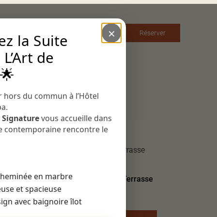
×
Français
Réserver
z la Suite
 L’Art de
English
L’hôtel
 🌟
Restaurant
Le bar
r hors du commun à l’Hôtel
pa.
Événements
e Signature
vous accueille dans
ce contemporaine rencontre le
Chambre Single
Chambre Classique Terrasse
Chambre Classique
Chambre Supérieure
 vue sur
 cheminée en marbre
Chambre Supérieure Terrasse
 chambre
use et spacieuse
alme
ign avec baignoire îlot
our