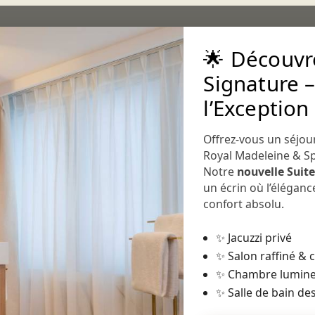
🌟 Découvre
Signature –
l’Exception
Offrez-vous un séjou
CHAMBRES
DELUXE ET DUPLEX
SUITE
Royal Madeleine & S
Notre
nouvelle Suit
un écrin où l’élégan
Chambre Supérieure
confort absolu.
Terrasse
✨ Jacuzzi privé
Une vraie terrasse de 15m² avec
✨ Salon raffiné &
tout Paris baigne de lumière la
✨ Chambre lumine
Supérieure Terrasse. Dans un c
✨ Salle de bain des
absolu, tout est mis en scène p