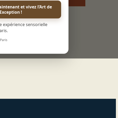
inet de
Réserver
intenant et vivez l’Art de
décoration
’Exception !
e expérience sensorielle
ris.
 Paris
 180 x 200 cm ou 2 lits jumeaux 90 x 200 cm